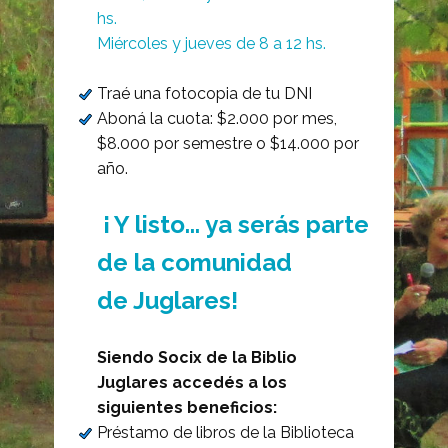
hs.
Miércoles y jueves de 8 a 12 hs.
Traé una fotocopia de tu DNI
Aboná la cuota: $2.000 por mes,
$8.000 por semestre o $14.000 por
año.
¡
Y listo... ya serás parte
de la comunidad
de Juglares!
Siendo Socix de la Biblio
Juglares accedés a los
siguientes beneficios:
Préstamo de libros de la Biblioteca