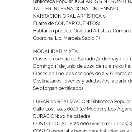
Biblioteca Popular JUGLARES SIN FRONTER
TALLER INTERNACIONAL INTENSIVO
NARRACIÓN ORAL ARTÍSTICA o
El arte de CONTAR CUENTOS:
Hablar en público, Oralidad Artística, Comuni
Coordina: Lic. Marcela Sabio (*)
MODALIDAD MIXTA:
Clases presenciales: Sábado 31 de mayo de 15
Domingo 1° de junio de 2025 de 10 a 15:30 ha.
Clases on-line: dos sesiones de 2 y ½ horas ca
Destinatarios: jóvenes y adultas/os, a partir d
Se otorgan certificados
LUGAR de REALIZACIÓN: Biblioteca Popular J
Calle Los Talas 6037 (e/Mocoví y Los Algarrob
DURACIÓN: 20 ha cátedra
COSTO TOTAL: $ 20.000 (veinte mil pesos) (50
COSTO especial y becas para Estudiantes y J