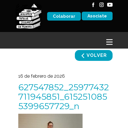
Asociate
Colaborar
VOLVER
16 de febrero de 2026
627547852_25977432
711945851_615251085
5399657729_n