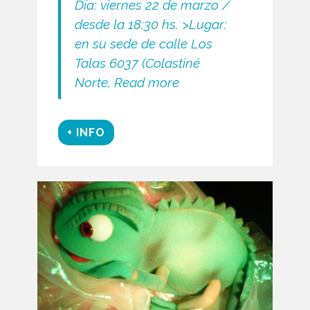
Día:
viernes 22 de marzo /
desde la 18:30 hs.
>Lugar:
e
n su sede de calle Los
Talas 6037 (Colastiné
Norte,
Read more
+ INFO