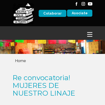
Asociate
Colaborar
Home
Re convocatoria!
MUJERES DE
NUESTRO LINAJE