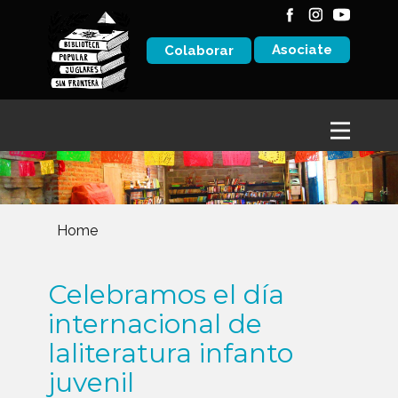
Asociate
Colaborar
Home
Celebramos el día
internacional de
laliteratura infanto
juvenil